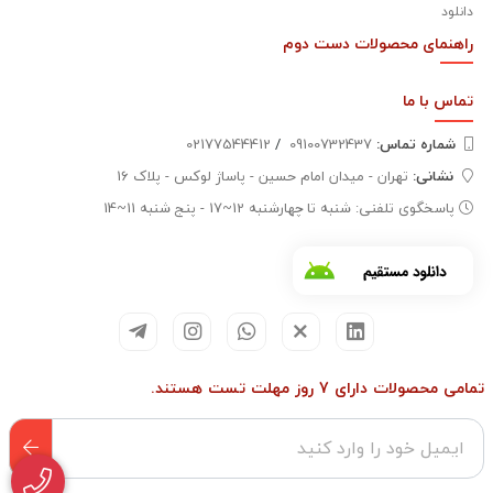
دانلود
راهنمای محصولات دست دوم
تماس با
ما
شماره تماس‌:
09100732437
/
02177544412
نشانی:
تهران - میدان امام حسین - پاساژ لوکس - پلاک 16
پاسخگوی تلفنی: شنبه تا چهارشنبه 12~17 - پنج شنبه 11~14
تمامی محصولات دارای 7 روز مهلت تست هستند.