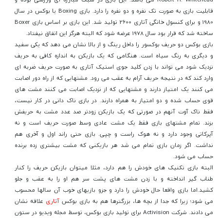
قابلیت بازی به صورت تک نفره و دو نفره را دارد. بازی Boxing یا بوکس در سال
1980 و برای کنسول خانگی آتاری 2600 تولید شد. این بازی بر اساس بازی Boxer
ساخته شد که قرار بود سال 1978 عرضه شود که البته هرگز این اتفاق نیفتاد.
بازی بوکس دو حریف بوکسور را داخل رینگ و از بالا نشان می دهد که یکی سفید
و دیگری به رنگ سیاه است. هنگامی که یک بازیکن به اندازه کافی به حریف
نزدیک شود می تواند با زدن کلید جوی استیک آتاری به صورت حریف ضربه ای
وارد کند که در نتیجه حریف آرام به عقب می رود. مشتهایی که از راه دور اصابت
می کنند یک امتیاز دارند و مشتهایی که از نزدیک اصابت می کنند مشت های
قوی حساب شده و دو امتیاز به همراه دارند. در بازی ناک دانی در کار نیست،
فقط ناک آوت آنهم در صورتی که یک بازیکن زودتر صد عدد مشت به حریفش
بزند. تمام مشتهای بازی فقط یک مشت عادی وسط صورت حریف است و نه
آپرکاتی وجود دارد و نه هوک راست و چپی. بازی حتی راند اول و آخری هم
نداشت. اگر زمان بازی تمام می شد هر بازیکنی که مشت بیشتری زده برنده
حساب می شود.
البته بازی تکنیک های خودش را هم دارد، مثلا میتوان بازیکن حریف را کنار
طناب گیر انداخته و با زدن مشت های پشت سر هم او را به عقب و جلو
کشید.اما بازی واقعا حال خودش را دارد و جزو بازیهای خوب آن سالها محسوب
می شود؛ زیرا که جدا از بچه ها، بزرگترها هم به بازی بوکس
آتاری
علاقه نشان
می دادند. شرکت Activision برای تولید بازی بوکس، توسط مجله ویدیو در ستون