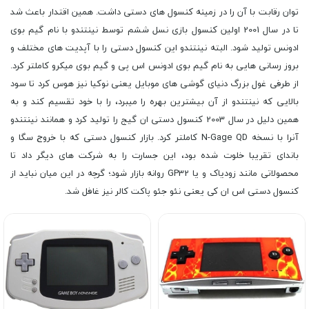
توان رقابت با آن را در زمینه کنسول های دستی داشت. همین اقتدار باعث شد
تا در سال 2001 اولین کنسول بازی نسل ششم توسط نینتندو با نام گیم بوی
ادونس تولید شود. البته نینتندو این کنسول دستی را با آپدیت های مختلف و
بروز رسانی هایی به نام گیم بوی ادونس اس پی و گیم بوی میکرو کاملتر کرد.
از طرفی غول بزرگ دنیای گوشی های موبایل یعنی نوکیا نیز هوس کرد تا سود
بالایی که نینتندو از آن بیشترین بهره را میبرد، را با خود تقسیم کند و به
همین دلیل در سال 2003 کنسول دستی ان گیج را تولید کرد و همانند نینتندو
آنرا با نسخه N-Gage QD کاملتر کرد. بازار کنسول دستی که با خروج سگا و
باندای تقریبا خلوت شده بود، این جسارت را به شرکت های دیگر داد تا
محصولاتی مانند زودیاک و یا GP32 روانه بازار شود؛ گرچه در این میان نباید از
کنسول دستی اس ان کی یعنی نئو جئو پاکت کالر نیز غافل شد.