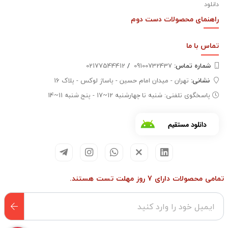
دانلود
راهنمای محصولات دست دوم
تماس با
ما
شماره تماس‌:
09100732437
/
02177544412
نشانی:
تهران - میدان امام حسین - پاساژ لوکس - پلاک 16
پاسخگوی تلفنی: شنبه تا چهارشنبه 12~17 - پنج شنبه 11~14
تمامی محصولات دارای 7 روز مهلت تست هستند.