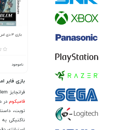
بازی 3 دی اس فایر امبلم اویکنینگ
ناموجود
بازی فایر ام
فرانچایز Fire Emblem به معنای نشان آتش یکی از برجسته‌ترین عناوین در سبک نقش‌آفرینی و استراتژی تاکتیکی است که از
فامیکوم
نوبت، داستا
تاکتیکی به د
استراتژی دقی