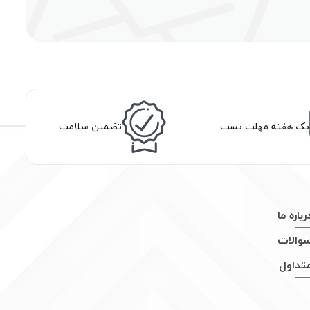
یک هفته مهلت تست
تضمین سلامت
رباره ما
والات
تداول