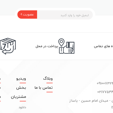
عضویت
اه های تماس
پرداخت در محل
وبلاگ
ویدیو
د
تماس با ما
بخش
س
مشتریان
م
ن - میدان امام حسین - پاساژ
دانلود