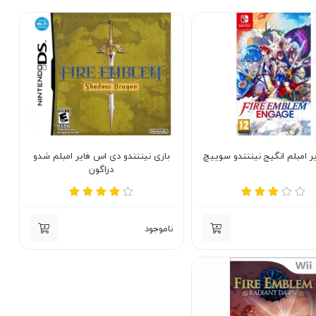
یر امبلم انگیج نینتندو سوییچ
بازی نینتندو دی اس فایر امبلم شدو
دراگون
ناموجود