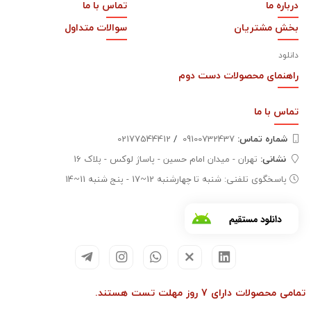
درباره ما
تماس با ما
بخش مشتریان
سوالات متداول
دانلود
راهنمای محصولات دست دوم
تماس با
ما
شماره تماس‌:
09100732437
/
02177544412
نشانی:
تهران - میدان امام حسین - پاساژ لوکس - پلاک 16
پاسخگوی تلفنی: شنبه تا چهارشنبه 12~17 - پنج شنبه 11~14
تمامی محصولات دارای 7 روز مهلت تست هستند.