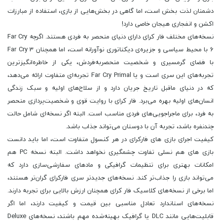
دشمنان لذت بخش است، اما گاهی در بخش‌هایی از بازی، استفاده از مبارزات
اکشن و انفجاری هیجان خاصی دارد!
نسخه‌های مختلف فار کرای دارای دنیای منحصر به فردی هستند. اگرچه Far Cry
6 با محیط سیاسی و جزیره‌ی دیکتاتوری نوآورانه است، اما همچنان Far Cry 3
با فضای گرمسیری و شخصیت منحصربه‌فردش، یکی از خاطره‌انگیزترین
تجربه‌های این سری است و یا Far Cry Primal تجربه‌ای متفاوت ارائه می‌دهد،
که در دنیای ماقبل تاریخ جریان دارد و از سلاح‌های اولیه و سبک زندگی
انسان‌های اولیه بهره می‌برد. فار کرای با روایت قوی و شخصیت‌پردازی منحصر
به فرد، برای ماجراجویی‌های فردی مناسب است. البته اگر نسخه‌ای شامل حالت
چندنفره باشد، تجربه آن با دوستان می‌تواند جذاب باشد.
کیفیت اجرای بازی های فارکرای در هر کنسول متفاوت است، اما باید دانست
بازی های هم نسلی تفاوت چشمگیری نخواهد داشت. البته نسخه PC هم
امکانات بهتری برای تنظیمات گرافیکی و مادهای سفارشی‌سازی دارد که
می‌تواند بازی را جذاب‌تر کند. نسخه‌های جدیدتر سری فارکرای گران‌تر هستند،
اما برخی از نسخه‌های کلاسیک فار کرای همچنان ارزش بالایی برای تجربه دارند.
نسخه‌های استاندارد تعادل مناسبی بین قیمت و کیفیت دارند، اما اگر
قابلیت‌هایی مانند DLC یا گرافیک بهینه‌شده مهم باشند، نسخه‌های Deluxe