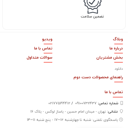
تضمین سلامت
وبلاگ
ویدیو
درباره ما
تماس با ما
بخش مشتریان
سوالات متداول
دانلود
راهنمای محصولات دست دوم
تماس با
ما
شماره تماس‌:
09100732437
/
02177544412
نشانی:
تهران - میدان امام حسین - پاساژ لوکس - پلاک 16
پاسخگوی تلفنی: شنبه تا چهارشنبه 12~17 - پنج شنبه 11~14