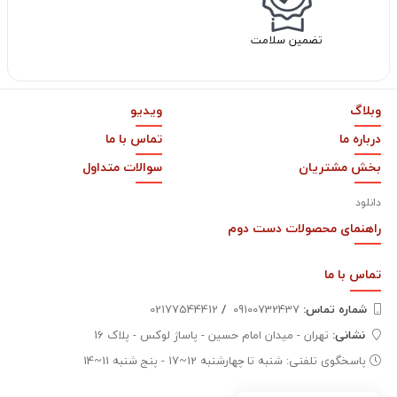
تضمین سلامت
وبلاگ
ویدیو
درباره ما
تماس با ما
بخش مشتریان
سوالات متداول
دانلود
راهنمای محصولات دست دوم
تماس با
ما
شماره تماس‌:
09100732437
/
02177544412
نشانی:
تهران - میدان امام حسین - پاساژ لوکس - پلاک 16
پاسخگوی تلفنی: شنبه تا چهارشنبه 12~17 - پنج شنبه 11~14