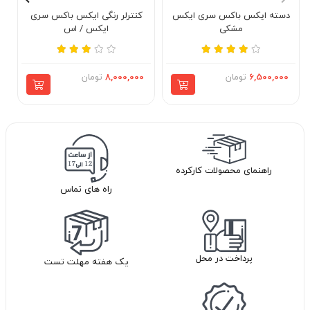
دسته ایکس باکس سری ایکس
کنترلر رنگی ایکس باکس سری
د
مشکی
ایکس / اس
6,500,000
تومان
8,000,000
تومان
راهنمای محصولات کارکرده
راه های تماس
پرداخت در محل
یک هفته مهلت تست