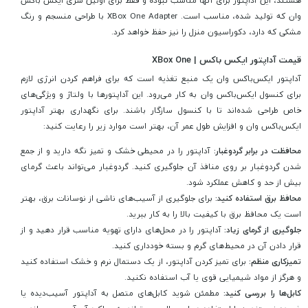
هستند، این آداپتور برای آنها مناسب نبوده و فقط برای اولین سری ایکس باکس
وان که تولید شده، مناسب است. XBox One Adapter با طراحی منسجم و رنگ
مشکی که دارد، دکوراسیون منزل را نیز حفظ خواهد کرد.
قیمت آداپتور ایکس باکس | XBox One
آداپتور ایکس‌باکس وان یک منبع تغذیه است که برای فراهم کردن انرژی لازم
برای کنسول ایکس‌باکس وان به کار می‌رود. این آداپتورها با ولتاژ و ویژگی‌های
خاص طراحی شده‌اند تا با کنسول سازگار باشند. برای نگهداری بهتر آداپتور
ایکس‌باکس وان و افزایش طول عمر آن، بهتر است موارد زیر را رعایت کنید:
محافظت در برابر گردوغبار:
آداپتور را در محیطی خشک و تمیز نگه دارید و از جمع
شدن گردوغبار بر روی منافذ آن جلوگیری کنید. گردوغبار می‌تواند باعث گرمای
بیش از حد و کاهش عملکرد شود.
محافظ برق استفاده کنید:
برای جلوگیری از آسیب‌های ناشی از نوسانات برق، بهتر
است یک محافظ برق با کیفیت بالا را به کار ببرید.
جلوگیری از گرمای زیاد:
آداپتور را در محل‌های دارای تهویه مناسب قرار دهید و از
قرار دادن آن در محیط‌های گرم و بسته خودداری کنید.
تمیزکاری منظم:
برای تمیز کردن آداپتور، از یک دستمال نرم و خشک استفاده کنید
و هرگز از مواد شیمیایی قوی یا آب استفاده نکنید.
کابل‌ها را بررسی کنید:
مطمئن شوید کابل‌های متصل به آداپتور آسیب‌دیده یا