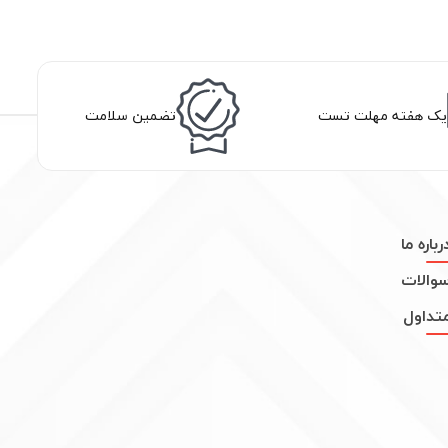
یک هفته مهلت تست
تضمین سلامت
رباره ما
والات
تداول