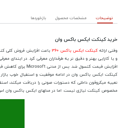
توضیحات
مشخصات محصول
بازخوردها
خرید کینکت ایکس باکس وان
وقتی ارائه
کینکت ایکس باکس 360
و با کارایی بهتر و دقیق تر به طرفداران معرفی کرد. در ابتدای
افزایش قیمت کنسول شد. پس از مدتی Microsoft برای کاهش قیمت ایکس باکس وان، دوربین کینکت را حذف کرده و Kinect را به صورت مجزا برای فروش قرار داد.
کینکت ایکس باکس وان در ادامه موفقیت و استقبال خوب بازار از کینکت ایکس باکس ۳۶۰ تولید شد. کینکت با ح
تعبیه میکروفون داخلی که دستورات صوتی را دریافت میکند، استفا
مخصوص کینکت نیازی نیست. اما در مدلهای ایکس باکس وان اس به ب