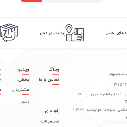
اه های تماس
پرداخت در محل
وبلاگ
ویدیو
د
تماس با ما
بخش
س
مشتریان
م
ن - میدان امام حسین - پاساژ
دانلود
پاسخگوی تلفنی: شنبه تا چهارشنبه 12~17 -
راهنمای
محصولات