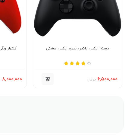
دسته ایکس باکس سری ایکس مشکی
کنترلر رن
8,000,000
6,500,000
تومان
ت