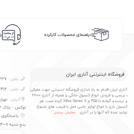
راهنمای محصولات کارکرده
ر
فروشگاه اینترنتی آتاری ایران
تلفن :
09100732437
تلفن :
02177544412
آتاری ایران اقدام به راه اندازی فروشگاه اینترنتی جهت معرفی
، بررسی و فروش انواع کنسول خانگی و همراه از آتاری 2600
آدرس :
تهرا
و نینتندو گرفته تا PS5 و XBox Series X کرده است. هر
کنسول بازی با انواع لوازم جانبی اصل با قیمت های متنوع
لوکس - پلاک 16
تولید شده که آنها را در آتاری
نمایش بیشتر
پنج شنبه 11~14