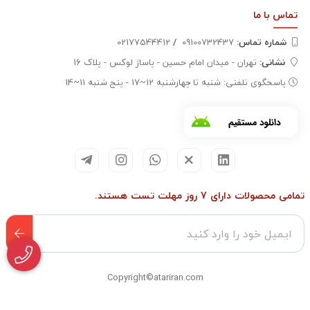
تماس با
ما
شماره تماس‌:
09100732437
/
02177544412
نشانی:
تهران - میدان امام حسین - پاساژ لوکس - پلاک 16
پاسخگوی تلفنی: شنبه تا چهارشنبه 12~17 - پنج شنبه 11~14
تمامی محصولات دارای 7 روز مهلت تست هستند.
Copyright©atariran.com