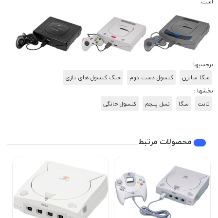
است.
برچسبها :
سگا ساترن
کنسول دست دوم
جنگ کنسول های بازی
بخشها :
ثابت
سگا
نسل پنجم
کنسول خانگی
محصولات مرتبط