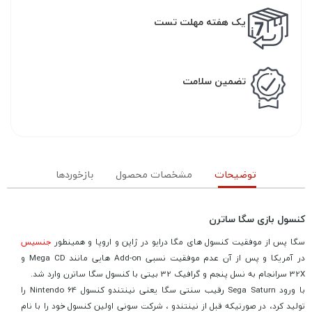
یک هفته مهلت تست
تضمین سلامت
توضیحات
مشخصات محصول
بازخوردها
کنسول بازی سگا ساترن
سگا پس از موفقیت کنسول های مگا درایو در ژاپن و اروپا و همینطور
جنسیس
در آمریکا و پس از آن عدم موفقیت نسبی Add-on هایی مانند Mega CD و
32X سرانجام به نسل پنجم و گرافیک 32 بیتی با کنسول سگا ساترن وارد شد.
با ورود Sega Saturn رقیب سنتی سگا یعنی نینتندو کنسول Nintendo 64 را
تولید کرد، در صورتیکه قبل از نینتندو ، شرکت سونی اولین کنسول خود را با نام