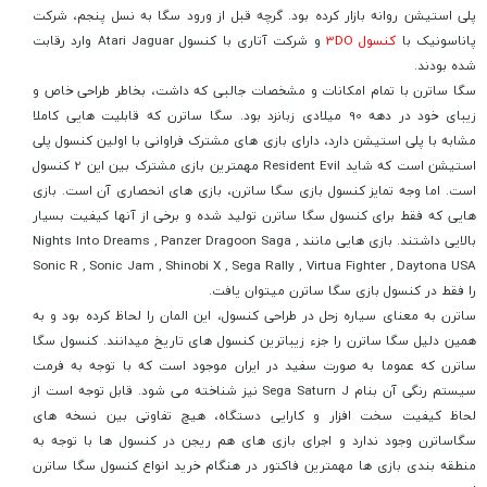
پلی استیشن روانه بازار کرده بود. گرچه قبل از ورود سگا به نسل پنجم، شرکت
پاناسونیک با
کنسول 3DO
و شرکت آتاری با کنسول Atari Jaguar وارد رقابت
شده بودند.
سگا ساترن با تمام امکانات و مشخصات جالبی که داشت، بخاطر طراحی خاص و
زیبای خود در دهه 90 میلادی زبانزد بود. سگا ساترن که قابلیت هایی کاملا
مشابه با پلی استیشن دارد، دارای بازی های مشترک فراوانی با اولین کنسول پلی
استیشن است که شاید Resident Evil مهمترین بازی مشترک بین این 2 کنسول
است. اما وجه تمایز کنسول بازی سگا ساترن، بازی های انحصاری آن است. بازی
هایی که فقط برای کنسول سگا ساترن تولید شده و برخی از آنها کیفیت بسیار
بالایی داشتند. بازی هایی مانند Nights Into Dreams , Panzer Dragoon Saga ,
Sonic R , Sonic Jam , Shinobi X , Sega Rally , Virtua Fighter , Daytona USA
را فقط در کنسول بازی سگا ساترن میتوان یافت.
ساترن به معنای سیاره زحل در طراحی کنسول، این المان را لحاظ کرده بود و به
همین دلیل سگا ساترن را جزء زیباترین کنسول های تاریخ میدانند. کنسول سگا
ساترن که عموما به صورت سفید در ایران موجود است که با توجه به فرمت
سیستم رنگی آن بنام Sega Saturn J نیز شناخته می شود. قابل توجه است از
لحاظ کیفیت سخت افزار و کارایی دستگاه، هیچ تفاوتی بین نسخه های
سگاساترن وجود ندارد و اجرای بازی های هم ریجن در کنسول ها با توجه به
منطقه بندی بازی ها مهمترین فاکتور در هنگام خرید انواع کنسول سگا ساترن