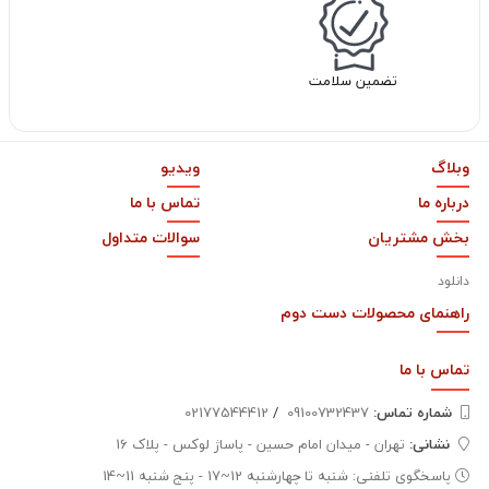
تضمین سلامت
وبلاگ
ویدیو
درباره ما
تماس با ما
بخش مشتریان
سوالات متداول
دانلود
راهنمای محصولات دست دوم
تماس با
ما
شماره تماس‌:
09100732437
/
02177544412
نشانی:
تهران - میدان امام حسین - پاساژ لوکس - پلاک 16
پاسخگوی تلفنی: شنبه تا چهارشنبه 12~17 - پنج شنبه 11~14