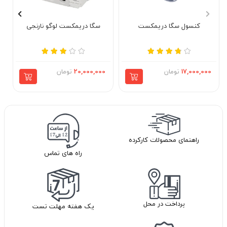
کنسول سگا دریمکست
سگا دریمکست لوگو نارنجی
17,000,000
تومان
20,000,000
تومان
راهنمای محصولات کارکرده
راه های تماس
پرداخت در محل
یک هفته مهلت تست