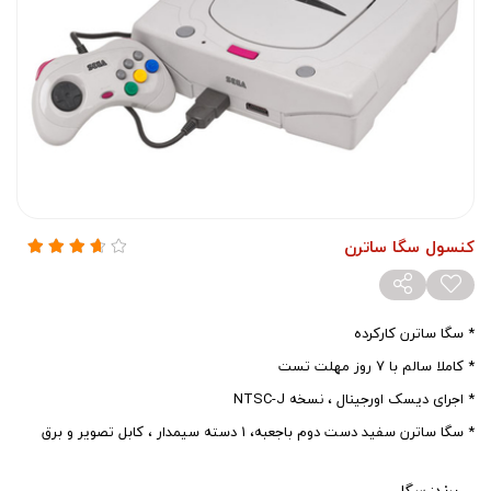
کنسول سگا ساترن
* سگا ساترن کارکرده
* کاملا سالم با 7 روز مهلت تست
* اجرای دیسک اورجینال ، نسخه NTSC-J
* سگا ساترن سفید دست دوم باجعبه، 1 دسته سیمدار ، کابل تصویر و برق
برند:
سگا