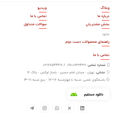
وبلاگ
ویدیو
درباره ما
تماس با ما
بخش مشتریان
سوالات متداول
دانلود
راهنمای محصولات دست دوم
تماس با
ما
شماره تماس‌:
09100732437
/
02177544412
نشانی:
تهران - میدان امام حسین - پاساژ لوکس - پلاک 16
پاسخگوی تلفنی: شنبه تا چهارشنبه 12~17 - پنج شنبه 11~14