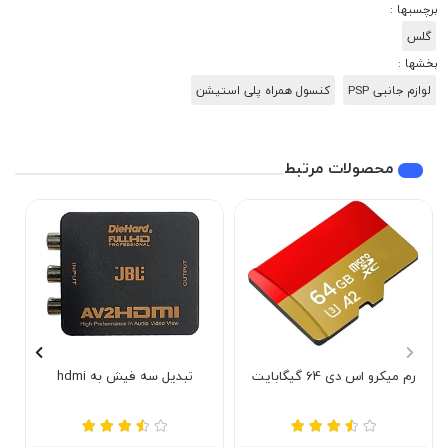
برچسبها :
گلس
بخشها :
لوازم جانبی PSP
کنسول همراه پلی استیشن
محصولات مرتبط
رم میکرو اس دی 64 گیگابایت
تبدیل سه فیش به hdmi
خ