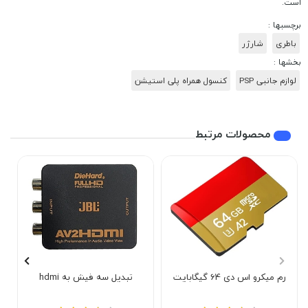
است.
برچسبها :
باطری
شارژر
بخشها :
لوازم جانبی PSP
کنسول همراه پلی استیشن
محصولات مرتبط
رم میکرو اس دی 64 گیگابایت
تبدیل سه فیش به hdmi
خ