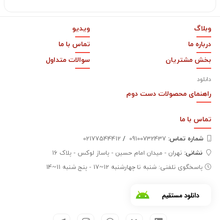
وبلاگ
ویدیو
درباره ما
تماس با ما
بخش مشتریان
سوالات متداول
دانلود
راهنمای محصولات دست دوم
تماس با
ما
شماره تماس‌:
09100732437
/
02177544412
نشانی:
تهران - میدان امام حسین - پاساژ لوکس - پلاک 16
پاسخگوی تلفنی: شنبه تا چهارشنبه 12~17 - پنج شنبه 11~14