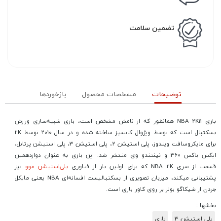
تضمین سلامت
توضیحات
مشخصات محصول
بازخوردها
بازی NBA 2K11 همانطور که از نامش مشخص است، بازی شبیه‌سازی ورزش
بسکتبال است که توسط ویژوال کانسپز ساخته شده و در سال ۲۰۱۰ توسط ۲K
برای مایکروسافت ویندوز، پلی استیشن 2، پلی استیشن 3، پلی استیشن پرتابل،
ایکس باکس 360 و نینتندو وی منتشر شد. این بازی به عنوان دوازدهمین
قسمت از سری NBA 2K که برای اولین بار از فناوری
پلی‌استیشن موو
نیز
پشتیبانی میکند، میزبان تصویری از بسکتبالیست افسانه‌ای NBA یعنی مایکل
جردن از شیکاگو بولز بر روی کاور بازی است.
بخشها :
پلی استیشن ۳
بازی