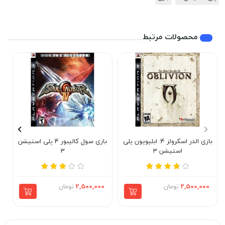
محصولات مرتبط
بازی الدر اسکرولز 4: ابلیویون پلی
بازی سول کالیبور 4 پلی استیشن
با
استیشن 3
3
2,500,000
تومان
2,500,000
تومان