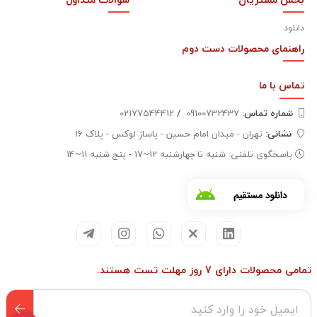
دانلود
راهنمای محصولات دست دوم
تماس با
ما
شماره تماس‌:
09100732437
/
02177544412
نشانی:
تهران - میدان امام حسین - پاساژ لوکس - پلاک 16
پاسخگوی تلفنی: شنبه تا چهارشنبه 12~17 - پنج شنبه 11~14
تمامی محصولات دارای 7 روز مهلت تست هستند.