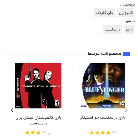
برچسبها :
اکتیویژن
جان کارمک
بخشها :
بازی
دریمکست
محصولات مرتبط
بازی دریمکست بلو استینگر
بازی کانفیدنشال میشن برای
دریمکست