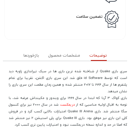
تضمین سلامت
توضیحات
مشخصات محصول
بازخوردها
سری بازی Quake از شناخته شده ترین بازی ها در سبک تیراندازی زاویه دید
است که توسط id Software خلق شد. این سری بازی اکشن، تقریبا برای تمام
پلتفرم ها از سال 1996 تا 2017 منتشر شده و همین زمان عظمت این سری بازی را
نشان میدهد.
بازی کواک 3 آرنا که ابتدا در سال 1999 برای ویندوز و مکینتاش عرضه شد، با
توجه به اقبال اولیه مناسبی که از
دریمکست
شد در سال 2000 نیز برای کنسول
سگا منتشر شد. بازی Quake III Arena امتیازات بالایی کسب کرد و در فروش
کلی این بازی نیز موفق بود. بازی Quake III برای پلی استیشن 2 نیز منتشر شد
که اصلا در حد و اندازه نسخه دریمکست نبود و امتیازات پایین تری کسب کرد.