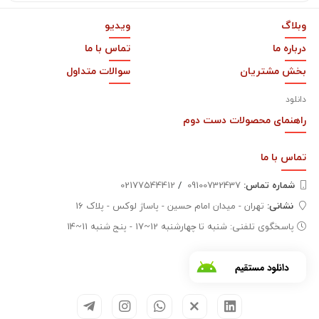
وبلاگ
ویدیو
درباره ما
تماس با ما
بخش مشتریان
سوالات متداول
دانلود
راهنمای محصولات دست دوم
تماس با
ما
شماره تماس‌:
09100732437
/
02177544412
نشانی:
تهران - میدان امام حسین - پاساژ لوکس - پلاک 16
پاسخگوی تلفنی: شنبه تا چهارشنبه 12~17 - پنج شنبه 11~14