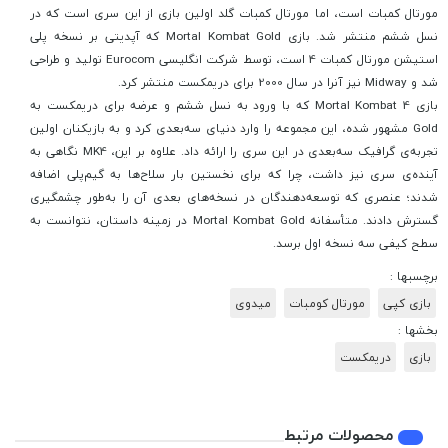
مورتال کمبات است، اما مورتال کمبات گلد اولین بازی از این سری است که در
نسل ششم منتشر شد. بازی Mortal Kombat Gold که آپدیتی بر نسخه پلی
استیشن مورتال کمبات 4 است، توسط شرکت انگلیسی Eurocom تولید و طراحی
شد و Midway نیز آنرا در سال 2000 برای دریمکست منتشر کرد.
بازی Mortal Kombat 4 که با ورود به نسل ششم و عرضه برای دریمکست به
Gold مشهور شده، این مجموعه را وارد دنیای سه‌بعدی کرد و به بازیکنان اولین
تجربه‌ی گرافیک سه‌بعدی در این سری را ارائه داد. علاوه بر این، MK4 نگاهی به
آینده‌ی سری نیز داشت، چرا که برای نخستین بار سلاح‌ها به گیم‌پلی اضافه
شدند؛ عنصری که توسعه‌دهندگان در نسخه‌های بعدی آن را به‌طور چشمگیری
گسترش دادند. متأسفانه Mortal Kombat Gold در زمینه داستان، نتوانست به
سطح کیفی سه نسخه اول برسد.
برچسبها :
بازی کپی
مورتال کومبات
میدوی
بخشها :
بازی
دریمکست
محصولات مرتبط