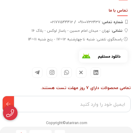
تماس با
ما
شماره تماس‌:
09100732437
/
02177544412
نشانی:
تهران - میدان امام حسین - پاساژ لوکس - پلاک 16
پاسخگوی تلفنی: شنبه تا چهارشنبه 12~17 - پنج شنبه 11~14
تمامی محصولات دارای 7 روز مهلت تست هستند.
Copyright©atariran.com