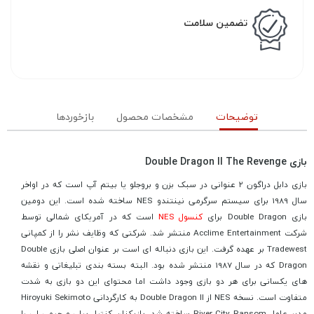
تضمین سلامت
توضیحات
مشخصات محصول
بازخوردها
بازی Double Dragon II The Revenge
بازی دابل دراگون ۲ عنوانی در سبک بزن و بروجلو یا بیتم آپ است که در اواخر
سال 1989 برای سیستم سرگرمی نینتندو NES ساخته شده است. این دومین
بازی Double Dragon برای
کنسول NES
است که در آمریکای شمالی توسط
شرکت Acclime Entertainment منتشر شد. شرکتی که وظایف نشر را از کمپانی
Tradewest بر عهده گرفت. این بازی دنباله ای است بر عنوان اصلی بازی Double
Dragon که در سال 1987 منتشر شده بود. البته بسته بندی تبلیغاتی و نقشه
های یکسانی برای هر دو بازی وجود داشت اما محتوای این دو بازی به شدت
متفاوت است. نسخه NES از Double Dragon II به کارگردانی Hiroyuki Sekimoto
مدیر عامل River City Ransom ساخته شد. بازیکنان کنترل بیلی و جیمی لی را