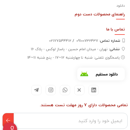
دانلود
راهنمای محصولات دست دوم
تماس با
ما
شماره تماس‌:
09100732437
/
02177544412
نشانی:
تهران - میدان امام حسین - پاساژ لوکس - پلاک 16
پاسخگوی تلفنی: شنبه تا چهارشنبه 12~17 - پنج شنبه 11~14
تمامی محصولات دارای 7 روز مهلت تست هستند.