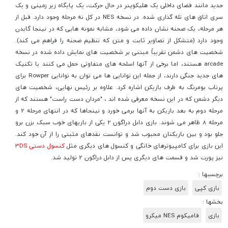
جدید مانند فضای داخلی یک هلیکوپتر در حال حرکت، یک پایگاه زیر زمینی و یک
سری اتاق های تله گذاری شده. در نسخه NES در کل نه مرحله وجود دارد. قبل از
هر مرحله، یک صحنه نشان داده می شود، مشابه نمونه هایی که در نینجا گایدن
وجود دارد (متشکل از تصاویر ثابت و متن که تنظیم صحنه را فراهم می کند).
شخصیت های دشمن تقریباً مبتنی بر شخصیت های نمایش داده شده در نسخه
arcade هستند، اما برخی از آنها اسلحه های متفاوتی حمل می کنند یا تکنیک
های جدید جنگی دارند، از جمله این توانایی ها می توان به توانایی Rowper برای
پرتاب بومرنگ به طرف بازیکن اشاره کرد. علاوه بر رئیس نهایی، شخصیت های
دیگر دشمن که در این نسخه معرفی شده اند ، "مردان دست راست" هستند که از
مرحله دوم به بعد بازیکن به آنها برمی خورد و نینجاها که در انتهای مرحله 2 و
مرحله 8 ظاهر می شوند. بازی دابل دراگون 2 یکی از بازیهای خوب سبک بزن برو
جلو بود و بین بازیکنان محبوب شد و توانست نقدهای مثبتی را از آن خود کند.
این بازی برای کامپیوترهای خانگی و کنسول های دیگری مثل
کنسول دستی 3DS
نیز پورت شد و قسمت های دیگری پس از دابل دراگون 2 تولید شد.
برچسبها :
بازی کپی
بازی دست دوم
بخشها :
بازی
فامیکوم NES میکرو