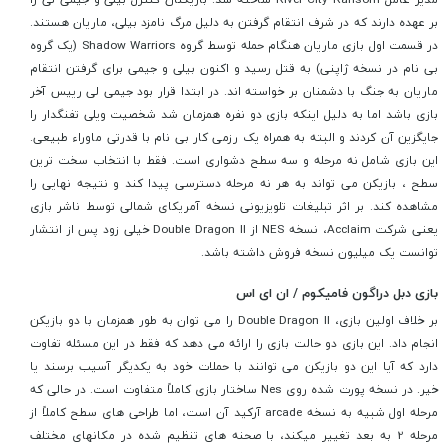
بر عهده دارند که در شرف انتقام گرفتن به دلیل مرگ نامزد بیلی، ماریان هستند.
در قسمت اول بازی ماریان هنگام حمله توسط گروه Shadow Warriors (یک گروه
بی نام در نسخه ژاپنی) به قتل رسید و اکنون بیلی و جیمی برای گرفتن انتقام
ماریان به جنگ با دشمنان بر خواسته اند. در ابتدا قرار بود جیمی لی رییس آخر
بازی باشد اما به دلیل اینکه بازی دو نفره همزمان شد شخصیت ویلی تفنگدار را
جایگزین آن کردند و البته به همراه یک رزمی کار بی نام با قدرتی ماوراء طبیعی.
این بازی شامل نه مرحله و سه سطح دشواری است. فقط با انتخاب سخت ترین
سطح ، بازیکن می تواند به هر نه مرحله دسترسی پیدا کند و نتیجه نهایی را
مشاهده کند. بر اثر تبلیغات تلویزیونی نسخه آمریکای شمالی توسط ناشر بازی
یعنی شرکت Acclaim، نسخه NES از Double Dragon II خیلی زود پس از انتشار
توانست یک میلیون نسخه فروش داشته باشد.
بازی دبل دراگون فامیکوم / ان ای اس
بر خلاف اولین بازی، Double Dragon II را می توان به طور همزمان با دو بازیکن
انجام داد. این بازی دو حالت بازی را ارائه می دهد که فقط در این مسئله تفاوت
دارد که آیا این دو بازیکن می توانند با حملات خود به یکدیگر آسیب برسند یا
خیر. در نسخه پورت شده روی Nes ساختار بازی کاملاً متفاوت است. در حالی که
مرحله اول شبیه به نسخه arcade آرکید آن است، اما طراحی های سطح کاملاً از
مرحله 2 به بعد تغییر میکند، با صحنه های تنظیم شده در مکانهای مختلف