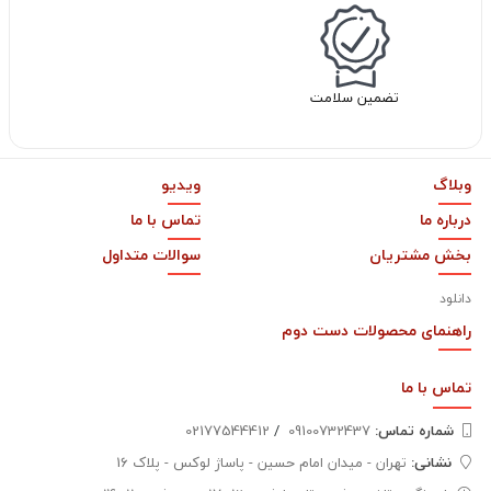
تضمین سلامت
وبلاگ
ویدیو
درباره ما
تماس با ما
بخش مشتریان
سوالات متداول
دانلود
راهنمای محصولات دست دوم
تماس با
ما
شماره تماس‌:
09100732437
/
02177544412
نشانی:
تهران - میدان امام حسین - پاساژ لوکس - پلاک 16