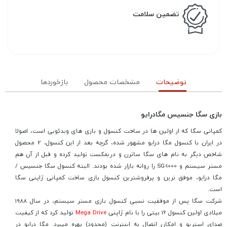
تضمین سلامت
توضیحات
مشخصات محصول
بازخوردها
بازی سگا جنسیس مگادرایو
کمپانی سگا که از اولین ها در ساخت کنسول و بازی های ویدئویی است، اصولا
در ایران با کنسول مگا درایو مشهور شده، گرچه بعد از این کنسول، 2 محصول
شاخص دیگر به نام های سگا ساترن و دریمکست تولید کرده و قبل از آن هم
مستر سیستم و SG-1000 را روانه بازار شده بودند. البته کنسول سگا جنسیس /
مگا درایو، موفق ترین و پرفروشترین کنسول بازی ساخت کمپانی ژاپنی سگا
است.
شرکت سگا پس از موفقیت نسبی کنسول بازی مستر سیستم، در سال 1988
میلادی اولین کنسول 16 بیتی را با نام ژاپنی
Mega Drive
تولید کرد که از کیفیت
صدای استریو و امکان اتصال به اینترنت (محدود) بهره میبرد. مگا درایو در