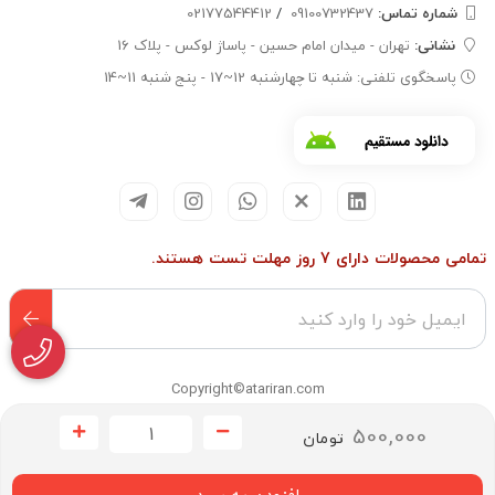
شماره تماس‌:
09100732437
/
02177544412
نشانی:
تهران - میدان امام حسین - پاساژ لوکس - پلاک 16
پاسخگوی تلفنی: شنبه تا چهارشنبه 12~17 - پنج شنبه 11~14
تمامی محصولات دارای 7 روز مهلت تست هستند.
Copyright©atariran.com
500,000
تومان