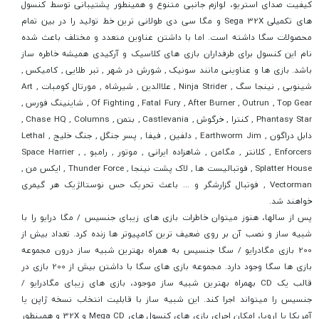
کیفیت صدای استریو، لوازم جانبی متنوع و همینطور پشتیبانی توسط کنسول
های تکمیلی Sega 32X و مگا سی دی طولانی ترین خط تولید را در بین تمام
محصولات سگا داشته است. اما با داشتن عناوین متعدد و مختلف باعث شده
نام این کنسول برای طرفداران بازی های کلاسیک و آرکیدی همیشه خاطره ساز
باشد. بازی ها و عناوینی مانند سونیک , شورش در شهر , تبر طلایی , کامیکس ,
شینوبی , نینجا سگ , Ninja Strider , علاالدین , شیرشاه , مورتال کومبات , Art
Of Fighting , Fatal Fury , After Burner , Outrun , Top Gear , شاینینگ فورس ,
Phantasy Star , کنترا , خرگوش , Castlevania , بتمن , Chase HQ , Columns ,
دابل دراگون , Earthworm Jim , دلفین , فیفا , پسر جنگل , جنگ خلیج , Lethal
Enforcers , کلانتر , مگامن , شاهزاده ایرانی , موتور , رامبو , Space Harrier ,
Splatter House , فوتبالیست ها , لاک پشت نینجا , Thunder Force , ایکس من ,
Vectorman , فوتبال گزارشگر و ... باعث تحریک حس نوستالژیک هر گیمری
خواهند شد.
پس از سالها، هنوز میتوان خاطرات بازی های زیبای جنسیس / مگا درایو را با
شبیه ساز و نصب آن بر روی ضعیف ترین کامپیوتر ها زنده کرد. تعداد بیش از
200 بازی مگادرایو / سگا جنسیس به همراه بهترین شبیه ساز درون مجموعه
بازی ها سگا وجود دارد. مجموعه بازی های سگا با داشتن بیش از 200 بازی در
قالب یک CD بهمراه بهترین شبیه ساز موجود، بازی های زیبای مگادرایو /
جنسیس را میتواند اجرا کند. این شبیه ساز با قابلیت انتخاب نسخه ژاپن یا
آمریکا یا اروپا، امکان اجرای بازی های کنسول های Mega CD و 32X و همینطور