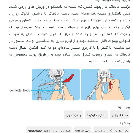
ترکیب نانچاک با ریموت کنترل که شبیه به نانچیکو در ورزش های رزمی شده،
دلیل نامگذاری دسته Nunchuk است. دسته نانچاک با داشتن آنالوگ روان ،
داشتن دکمه های Trigger ، وزن سبک ، ابعاد متناسب با دست انسان و طراحی
ارگونومیک مناسب برای بازی های طولانی مدت است. نانچاک سیمدار برخلاف
ریموت که فقط بیسیم تولید شده و نیاز به باتری دارد، با اتصال به سوکت
انتهایی ویموت قابل استفاده بوده و از اینرو نیازی به شناسایی توسط سنسور بار
نیز نداشته تا گیمر را با کاربری بسیار ساده‌ای مواجه کند. امکان اتصال دسته
نانچاک به انتهای ریموت کنترل بسیار ساده بوده و از طریق پورت مخصوص به
راحتی نصب و یا جدا میشود.
برچسبها :
دسته بازی
کالای کارکرده
ریموت وی
بخشها :
کنسول خانگی نینتندو
دسته wii
لوازم جانبی Nintendo Wii U