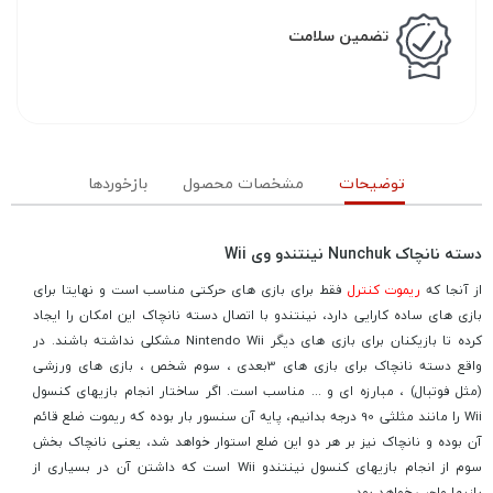
تضمین سلامت
توضیحات
مشخصات محصول
بازخوردها
دسته نانچاک Nunchuk نینتندو وی Wii
از آنجا که
ریموت کنترل
فقط برای بازی های حرکتی مناسب است و نهایتا برای
بازی های ساده کارایی دارد، نینتندو با اتصال دسته نانچاک این امکان را ایجاد
کرده تا بازیکنان برای بازی های دیگر Nintendo Wii مشکلی نداشته باشند. در
واقع دسته نانچاک برای بازی های 3بعدی ، سوم شخص ، بازی های ورزشی
(مثل فوتبال) ، مبارزه ای و ... مناسب است. اگر ساختار انجام بازیهای کنسول
Wii را مانند مثلثی 90 درجه بدانیم، پایه آن سنسور بار بوده که ریموت ضلع قائم
آن بوده و نانچاک نیز بر هر دو این ضلع استوار خواهد شد، یعنی نانچاک بخش
سوم از انجام بازیهای کنسول نینتندو Wii است که داشتن آن در بسیاری از
بازیها واجب خواهد بود.