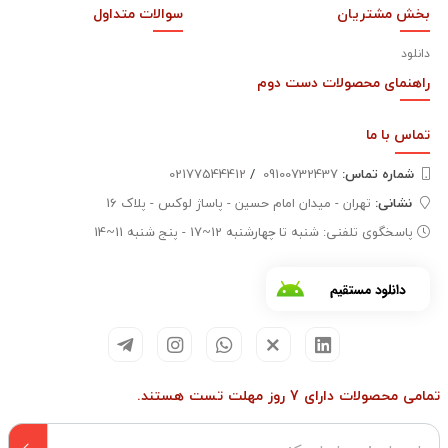
بخش مشتریان
سوالات متداول
دانلود
راهنمای محصولات دست دوم
تماس با
ما
شماره تماس‌:
09100732437
/
02177544412
نشانی:
تهران - میدان امام حسین - پاساژ لوکس - پلاک 16
پاسخگوی تلفنی: شنبه تا چهارشنبه 12~17 - پنج شنبه 11~14
تمامی محصولات دارای 7 روز مهلت تست هستند.