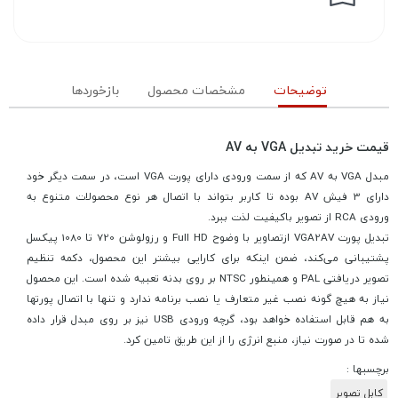
توضیحات
مشخصات محصول
بازخوردها
قیمت خرید تبدیل VGA به AV
مبدل VGA به AV که از سمت ورودی دارای پورت VGA است، در سمت دیگر خود
دارای 3 فیش AV بوده تا کاربر بتواند با اتصال هر نوع محصولات متنوع به
ورودی RCA از تصویر باکیفیت لذت ببرد.
تبدیل پورت VGA2AV ازتصاویر با وضوح Full HD و رزولوشن 720 تا 1080 پیکسل
پشتیبانی می‌کند، ضمن اینکه برای کارایی بیشتر این محصول، دکمه تنظیم
تصویر دریافتی PAL و همینطور NTSC بر روی بدنه تعبیه شده است. این محصول
نیاز به هیچ گونه نصب غیر متعارف یا نصب برنامه ندارد و تنها با اتصال پورتها
به هم قابل استفاده خواهد بود، گرچه ورودی USB نیز بر روی مبدل قرار داده
شده تا در صورت نیاز، منبع انرژی را از این طریق تامین کرد.
برچسبها :
کابل تصویر