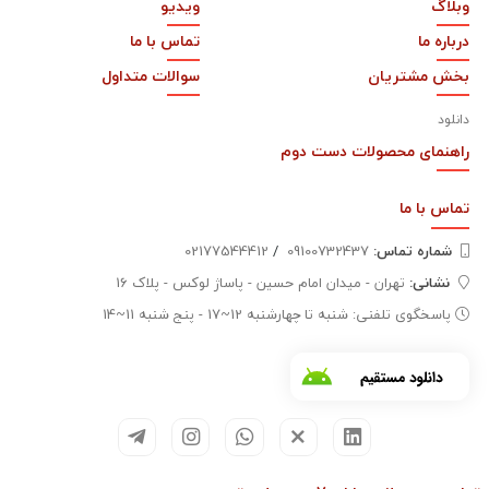
وبلاگ
ویدیو
درباره ما
تماس با ما
بخش مشتریان
سوالات متداول
دانلود
راهنمای محصولات دست دوم
تماس با
ما
شماره تماس‌:
09100732437
/
02177544412
نشانی:
تهران - میدان امام حسین - پاساژ لوکس - پلاک 16
پاسخگوی تلفنی: شنبه تا چهارشنبه 12~17 - پنج شنبه 11~14