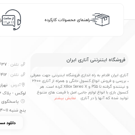
راهنمای محصولات کارکرده
ر
فروشگاه اینترنتی آتاری ایران
تلفن :
09100732437
تلفن :
02177544412
آتاری ایران اقدام به راه اندازی فروشگاه اینترنتی جهت معرفی
، بررسی و فروش انواع کنسول خانگی و همراه از آتاری 2600
آدرس :
تهرا
و نینتندو گرفته تا PS5 و XBox Series X کرده است. هر
کنسول بازی با انواع لوازم جانبی اصل با قیمت های متنوع
لوکس - پلاک 16
تولید شده که آنها را در آتاری
نمایش بیشتر
پنج شنبه 11~14