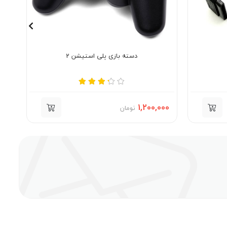
دسته بازی پلی استیشن 2
000
1,200,000
تومان