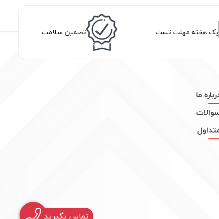
یک هفته مهلت تست
تضمین سلامت
رباره ما
والات
تداول
تماس بگیرید