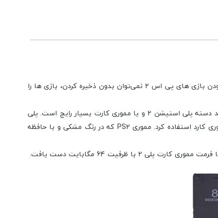
از کنسول PS1 بسیار قویتر است، اما همچنان بدون حافظه و هارد داخلی تولید شد که با توجه به طولانی بودن بازی های پی اس ۲ نمی‌توان بدون ذخیره کردن، بازی ها را
وقتی پلی استیشن 2 کپی خور شد، قیمت هر بازی پلی استیشن 2 بسیار ارزان شد و به همین دلیل تهیه لوازم جانبی پلی استیشن 2 مانند دسته پلی استیشن ۲ و یا مموری کارت بسیار رایج است. پلی
استیشن 2 شبیه کنسول پلی استیشن 1 در بالای اسلات هر دو دسته بازی، شیار مخصوصی برای مموری کارت تعبیه شده که بتوان از 2 مموری کارد استفاده کرد. مموری PS2 که در رنگ مشکی و با حافظه
 2 با ظرفیت 64 مگابایت دست یافت.