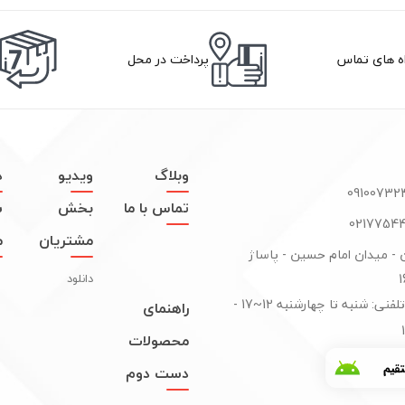
اه های تماس
پرداخت در محل
وبلاگ
ویدیو
د
تماس با ما
بخش
س
مشتریان
م
ن - میدان امام حسین - پاساژ
دانلود
پاسخگوی تلفنی: شنبه تا چهارشنبه 12~17 -
راهنمای
محصولات
دست دوم