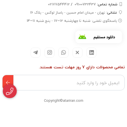
شماره تماس‌:
09100732437
/
02177544412
نشانی:
تهران - میدان امام حسین - پاساژ لوکس - پلاک 16
پاسخگوی تلفنی: شنبه تا چهارشنبه 12~17 - پنج شنبه 11~14
تمامی محصولات دارای 7 روز مهلت تست هستند.
Copyright©atariran.com