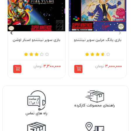
بازی یانگ مرلین سوپر نینتندو
بازی سوپر نینتندو استار اوشن
3,000,000
تومان
3,300,000
تومان
راهنمای محصولات کارکرده
راه های تماس