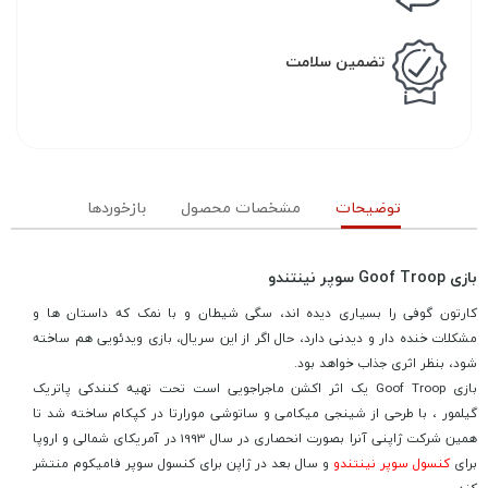
تضمین سلامت
توضیحات
مشخصات محصول
بازخوردها
بازی Goof Troop سوپر نینتندو
کارتون گوفی را بسیاری دیده اند، سگی شیطان و با نمک که داستان ها و
مشکلات خنده دار و دیدنی دارد، حال اگر از این سریال، بازی ویدئویی هم ساخته
شود، بنظر اثری جذاب خواهد بود.
بازی Goof Troop یک اثر اکشن ماجراجویی است تحت تهیه کنندکی پاتریک
گیلمور ، با طرحی از شینجی میکامی و ساتوشی مورارتا در کپکام ساخته شد تا
همین شرکت ژاپنی آنرا بصورت انحصاری در سال 1993 در آمریکای شمالی و اروپا
برای
کنسول سوپر نینتندو
و سال بعد در ژاپن برای کنسول سوپر فامیکوم منتشر