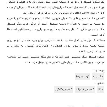
یک میکرو کنسول و بازطراحی از نسخه اصلی است، شامل ۸۵ بازی اصلی و مشهور
این کنسول در 3 دهه قبل است که بازی‌های Sonic & Knuckles ، مورتال کومبات
2 و 3 ، بازی Comix Zone از زیباترین این بازی ها در ایران بوده اند.
کنسول سگا جنسیس فلش بک دارای خروجی HDMI با وضوح تصویر 720 پیکسل و
دو دسته بی سیم به همراه 2 دسته سیمدار است. از ویژگی های دیگر کنسول
سگا جنسیس فلش بک قابلیت ذخیره سازی سیو بازی ها و همینطور Rewind
کردن است.
همانند کنسول های نسل هشت، دکمه مخصوصی برای ورود به منو نیز بر روی
دسته تعبیه شده تا بتوان بدون خاموش / روشن کردن کنسول، به سایر بازی
های دسترسی داشت.
میکرو کنسول سگا جنسیس فلش بک که با نام سگا جنسیس مینی نیز شناخته
میشود، اولین تلاش سگا در بازسازی کنسول های موفق خود است.
برچسبها :
مگادرایو
آرشیوبازها
بخشها :
سگا
کنسول متفرقه
کنسول خانگی