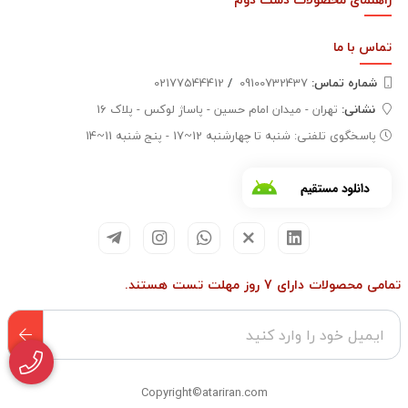
تماس با
ما
شماره تماس‌:
09100732437
/
02177544412
نشانی:
تهران - میدان امام حسین - پاساژ لوکس - پلاک 16
پاسخگوی تلفنی: شنبه تا چهارشنبه 12~17 - پنج شنبه 11~14
تمامی محصولات دارای 7 روز مهلت تست هستند.
Copyright©atariran.com