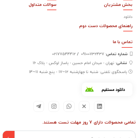
بخش مشتریان
سوالات متداول
دانلود
راهنمای محصولات دست دوم
تماس با
ما
شماره تماس‌:
09100732437
/
02177544412
نشانی:
تهران - میدان امام حسین - پاساژ لوکس - پلاک 16
پاسخگوی تلفنی: شنبه تا چهارشنبه 12~17 - پنج شنبه 11~14
تمامی محصولات دارای 7 روز مهلت تست هستند.