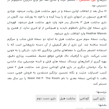
دسترس بود.
17 سال بعد از اتفاقات اولین نسخه و در شهر سایلنت هیل روایت میشود. نوزادی
که هری میسون در انتهای بازی او را پیدا کرده و با خود به پورتلند برد، اکنون در
بازی سایلنت هیل 3 به‌دنبال پدر خود وارد شهر سایلنت هیل میشود. قهرمان
بازی نسخه اول بدلایل نامعلوم ناپدید و هیچکس از او خبری ندارد، از همین رو
Heather Mason وارد اتفاقات بازی میشود.
روایت نسخه سوم سری سایلنت هیل به اندازه دو نسخه قبلی جذاب و سرگرم
کننده ساخته شد. این بازی از نظر گیم‌پلی از آن دسته بازی‌هایی است که با
استفاده اتمسفر سنگین با معماهای چالش برانگیزی که دارد، بازیکن را به خوبی
جذب می‌کند. بازی با گرافیک بالا، طراحی موفق محیط، شخصیت پردازی دقیق،
بهره گیری از المان‌های ترسناک نسخه های قبلی و البته موسیقی بیاد ماندنی
به برگ درخشان دیگری در بازی های کونامی تبدیل شد. سایلنت هیل 2 ضمن
کسب امتیازات مثبت و نگاه تحسین برانگیز منتقدین به فروش خوبی دست
یافت تا کونامی نسخه بعدی با نام Silent Hill 4: The Room را نیز سال بعد
منتشر کند.
برچسبها :
بازی کپی
کونامی
سایلنت هیل
بازی دست دوم
بخشها :