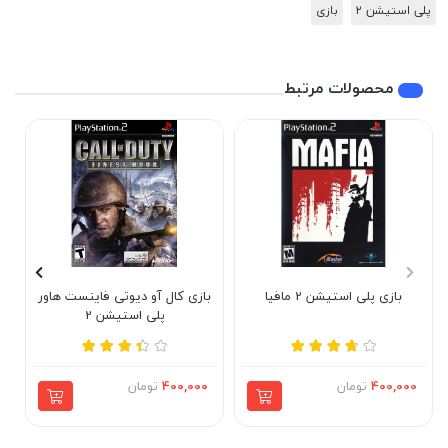
پلی استیشن ۲
بازی
محصولات مرتبط
بازی پلی استیشن 2 مافیا
بازی کال آو دیوتی فاینست هاور
با
پلی استیشن 2
400,000
تومان
400,000
تومان