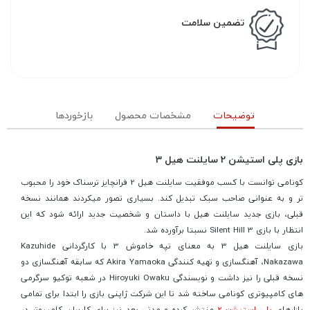
تضمین سلامت
توضیحات
مشخصات محصول
بازخوردها
بازی پلی استیشن 2 سایلنت هیل 3
کونامی توانست با کسب موفقیت سایلنت هیل 2 فرانچایز ترسناک خود را محبوب
تر و به عنوانی صاحب سبک تبدیل کند. بسیاری تصور میکردند همانند نسخه
قبلی، بازی جدید سایلنت هیل با داستان و شخصیت جدید ارائه شود که این
انتظار با بازی Silent Hill 3 نسبتا برآورده شد.
بازی سایلنت هیل 3 به معنای تپه خاموش 3 با کارگردانی Kazuhide
Nakazawa، آهنگسازی و تهیه کنندگی Akira Yamaoka که سابقه آهنگسازی دو
نسخه قبلی را نیز داشت و نویسندگی Hiroyuki Owaku در شعبه توکیو سرگرمی
های کامپیوتری کونامی ساخته شد تا این شرکت ژاپنی بازی را ابتدا برای تمامی
بازارهای
پلی استیشن 2
منتشر کرده و مدتی بعد نیز برای کاربران کامپیوتر در