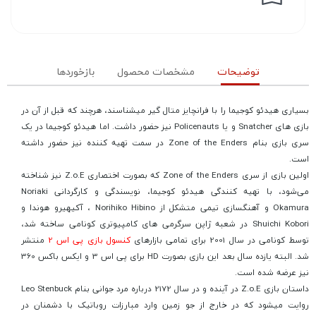
توضیحات
مشخصات محصول
بازخوردها
بسیاری هیدئو کوجیما را با فرانچایز متال گیر میشناسند، هرچند که قبل از آن در
بازی های Snatcher و یا Policenauts نیز حضور داشت. اما هیدئو کوجیما در یک
سری بازی بنام Zone of the Enders در سمت تهیه کننده نیز حضور داشته
است.
اولین بازی از سری Zone of the Enders که بصورت اختصاری Z.o.E نیز شناخته
می‌شود، با تهیه کنندگی هیدئو کوجیما، نویسندگی و کارگردانی Noriaki
Okamura و آهنگسازی تیمی متشکل از Norihiko Hibino ، آکیهیرو هوندا و
Shuichi Kobori در شعبه ژاپن سرگرمی های کامپیوتری کونامی ساخته شد،
توسط کونامی در سال 2001 برای تمامی بازارهای
کنسول بازی پی اس 2
منتشر
شد. البته یازده سال بعد این بازی بصورت HD برای پی اس 3 و ایکس باکس 360
نیز عرضه شده است.
داستان بازی Z.o.E در آینده و در سال 2172 درباره مرد جوانی بنام Leo Stenbuck
روایت میشود که در خارج از جو زمین وارد مبارزات روباتیک با دشمنان در