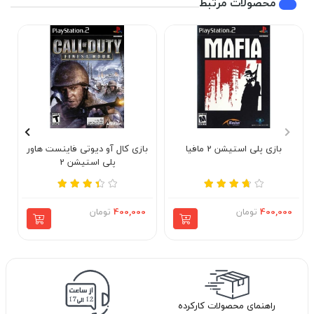
محصولات مرتبط
بازی پلی استیشن 2 مافیا
بازی کال آو دیوتی فاینست هاور
با
پلی استیشن 2
400,000
تومان
400,000
تومان
راهنمای محصولات کارکرده