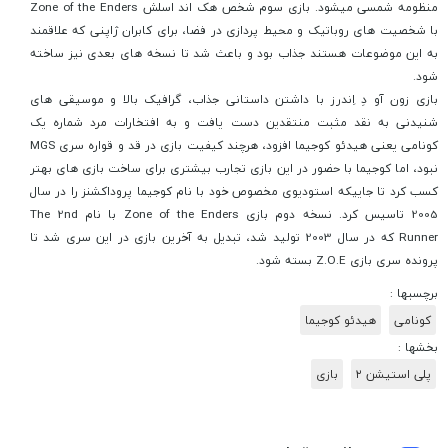
منظومه شمسی میشود. بازی سوم شخص هک اند اسلش Zone of the Enders
با شخصیت های روباتیک و محیط پردازی در فضا، برای کابران ژاپنی که علاقمند
به این موضوعات هستند جذاب بود و باعث شد تا نسخه های بعدی نیز ساخته
شود.
بازی زون آو دِ اِندرز با داشتن داستانی جذاب، گرافیک بالا و موسیقی های
شنیدنی به نقد مثبت منتقدین دست یافت و به افتخارات مرد شماره یک
کونامی یعنی هیدئو کوجیما افزود، هرچند کیفیت بازی در قد و قواره سری MGS
نبود، اما کوجیما با حضور در این بازی تجارب بیشتری برای ساخت بازی های بهتر
کسب کرد تا جاییکه استودیوی مخصوص خود با نام کوجیما پروداکشنز را در سال
2005 تاسیس کرد. نسخه دوم بازی Zone of the Enders با نام The 2nd
Runner که در سال 2003 تولید شد، تبدیل به آخرین بازی در این سری شد تا
پرونده سری بازی Z.O.E بسته شود.
برچسبها :
کونامی
هیدئو کوجیما
بخشها :
پلی استیشن ۲
بازی