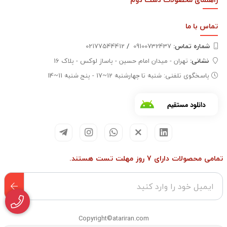
تماس با
ما
شماره تماس‌:
09100732437
/
02177544412
نشانی:
تهران - میدان امام حسین - پاساژ لوکس - پلاک 16
پاسخگوی تلفنی: شنبه تا چهارشنبه 12~17 - پنج شنبه 11~14
تمامی محصولات دارای 7 روز مهلت تست هستند.
Copyright©atariran.com