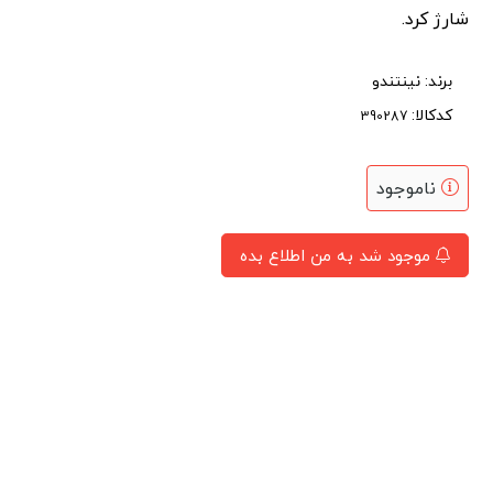
شارژ کرد.
برند:
نینتندو
کدکالا:
ناموجود
موجود شد به من اطلاع بده