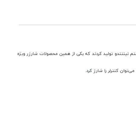
م جانبی متعددی برای کنسول نسل هشتم نینتندو تولید کردند که یکی از همین محصولات شارژر ویژه