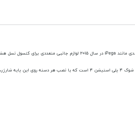
معرفی و عرضه شد، شرکت های متعددی مانند iPega در سال 2015 لواز