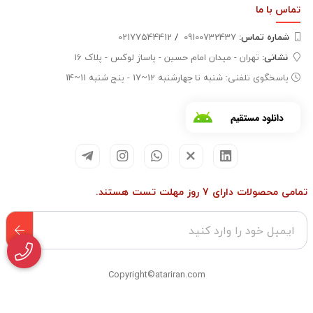
تماس با
ما
شماره تماس‌:
09100732437
/
02177544412
نشانی:
تهران - میدان امام حسین - پاساژ لوکس - پلاک 16
پاسخگوی تلفنی: شنبه تا چهارشنبه 12~17 - پنج شنبه 11~14
تمامی محصولات دارای 7 روز مهلت تست هستند.
Copyright©atariran.com