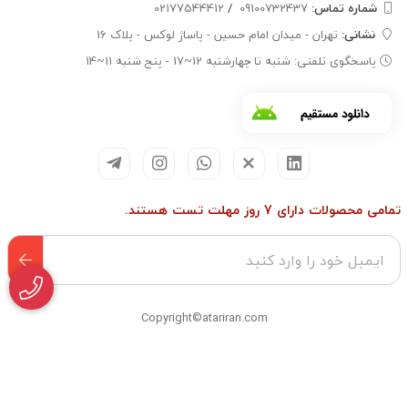
شماره تماس‌:
09100732437
/
02177544412
نشانی:
تهران - میدان امام حسین - پاساژ لوکس - پلاک 16
پاسخگوی تلفنی: شنبه تا چهارشنبه 12~17 - پنج شنبه 11~14
تمامی محصولات دارای 7 روز مهلت تست هستند.
Copyright©atariran.com