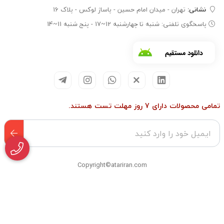
نشانی:
تهران - میدان امام حسین - پاساژ لوکس - پلاک 16
پاسخگوی تلفنی: شنبه تا چهارشنبه 12~17 - پنج شنبه 11~14
تمامی محصولات دارای 7 روز مهلت تست هستند.
Copyright©atariran.com