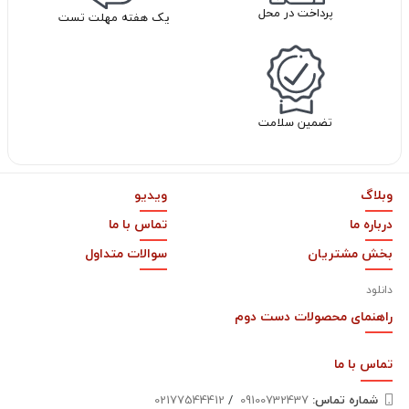
پرداخت در محل
یک هفته مهلت تست
تضمین سلامت
وبلاگ
ویدیو
درباره ما
تماس با ما
بخش مشتریان
سوالات متداول
دانلود
راهنمای محصولات دست دوم
تماس با
ما
شماره تماس‌:
09100732437
/
02177544412