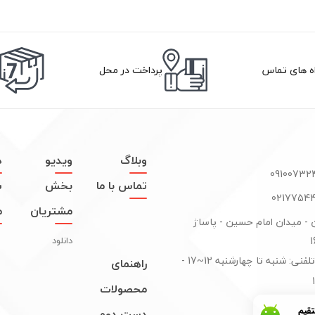
اه های تماس
پرداخت در محل
وبلاگ
ویدیو
د
تماس با ما
بخش
س
مشتریان
م
ن - میدان امام حسین - پاساژ
دانلود
پاسخگوی تلفنی: شنبه تا چهارشنبه 12~17 -
راهنمای
محصولات
دست دوم