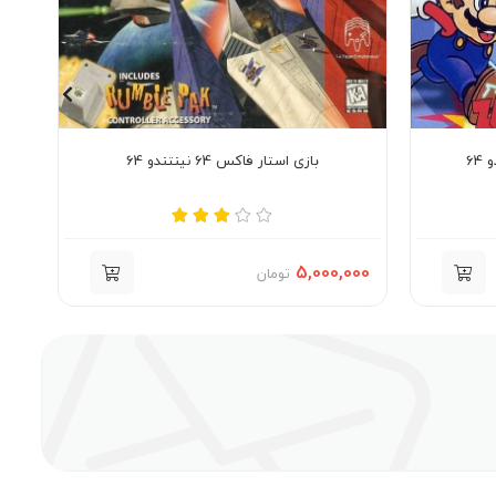
6
بازی استار فاکس 64 نینتندو 64
000
5,000,000
تومان