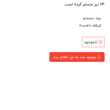
64 نیز منتشر کرده است.
برند:
نینتندو
کدکالا:
ناموجود
موجود شد به من اطلاع بده