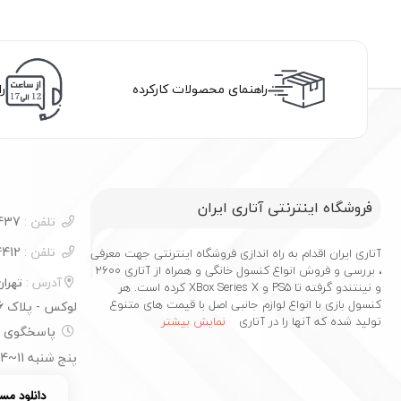
راهنمای محصولات کارکرده
ر
فروشگاه اینترنتی آتاری ایران
تلفن :
09100732437
تلفن :
02177544412
آتاری ایران اقدام به راه اندازی فروشگاه اینترنتی جهت معرفی
، بررسی و فروش انواع کنسول خانگی و همراه از آتاری 2600
آدرس :
تهرا
و نینتندو گرفته تا PS5 و XBox Series X کرده است. هر
کنسول بازی با انواع لوازم جانبی اصل با قیمت های متنوع
لوکس - پلاک 16
تولید شده که آنها را در آتاری
نمایش بیشتر
پنج شنبه 11~14