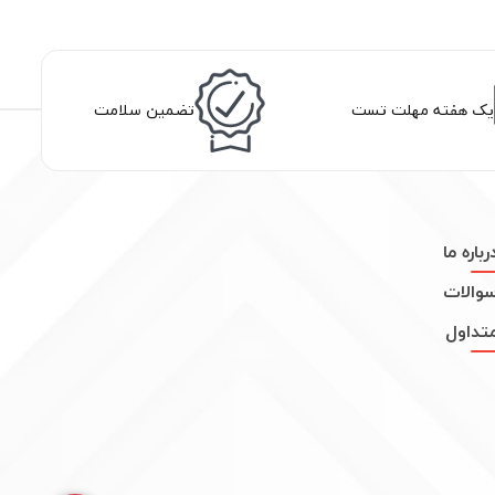
یک هفته مهلت تست
تضمین سلامت
رباره ما
والات
تداول