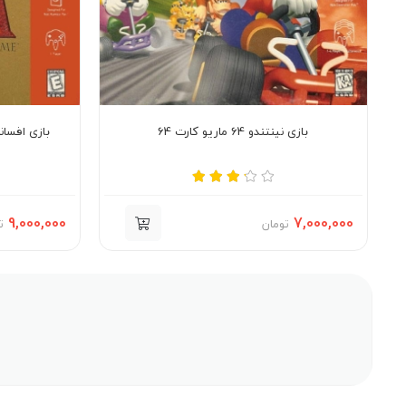
بازی نینتندو 64 ماریو کارت 64
بازی افسانه 
9,000,000
7,000,000
تومان
ت