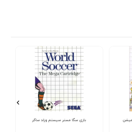
میشن
بازی سگا مستر سیستم ورلد ساکر