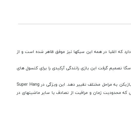
رد که اغلبا در همه این سبکها نیز موفق ظاهر شده است و از
ل 1986 برای آرکید تولید شد که پس از موفقیت بالا سگا تصمیم گرفت این بازی رانندگی آرکیدی را برای کنسول های
Outrun اولین بازی یو سوزوکی است که قابلیتی را برنامه ریزی کرده بود تا به طور طبیعی رنگ آسمان، جاده ها و زمین ها را با پیشرفت بازیکن به مراحل مختلف تغییر دهد. این ویژگی در Super Hang
وقتی که محدودیت زمان و مراقبت از تصادف با سایر ماشینهای در