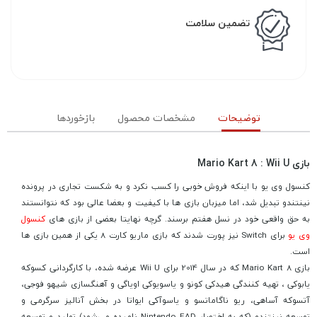
تضمین سلامت
توضیحات
مشخصات محصول
بازخوردها
بازی Mario Kart 8 : Wii U
کنسول وی یو با اینکه فروش خوبی را کسب نکرد و به شکست تجاری در پرونده
نینتندو تبدیل شد، اما میزبان بازی ها با کیفیت و بعضا عالی بود که نتوانستند
به حق واقعی خود در نسل هفتم برسند. گرچه نهایتا بعضی از بازی های
کنسول
وی یو
برای Switch نیز پورت شدند که بازی ماریو کارت 8 یکی از همین بازی ها
است.
بازی Mario Kart 8 که در سال 2014 برای Wii U عرضه شده، با کارگردانی کسوکه
یابوکی ، تهیه کنندگی هیدکی کونو و یاسویوکی اویاگی و آهنگسازی شیهو فوجی،
آتسوکه آساهی، ریو ناگاماتسو و یاسوآکی ایواتا در بخش آنالیز سرگرمی و
توسعه نینتندو (که به اختصار Nintendo EAD نامیده می‌شود) تولید و توسعه