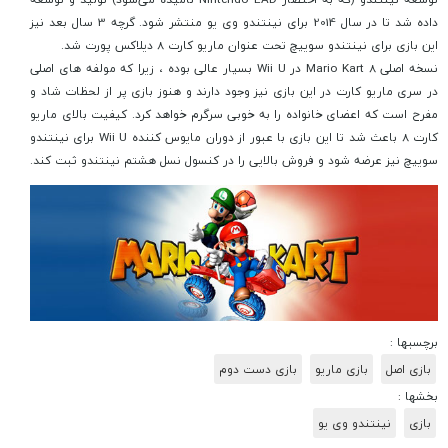
داده شد تا در سال 2014 برای نینتندو وی یو منتشر شود. گرچه 3 سال بعد نیز
این بازی برای نینتندو سوییچ تحت عنوان ماریو کارت 8 دیلاکس پورت شد.
نسخه اصلی Mario Kart 8 در Wii U بسیار عالی بوده ، زیرا که مولفه های اصلی
در سری ماریو کارت در این بازی نیز وجود دارند و هنوز بازی پر از لحظات شاد و
مفرح است که اعضای خانواده را به خوبی سرگرم خواهد کرد. کیفیت بالای ماریو
کارت 8 باعث شد تا این بازی با عبور از دوران مایوس کننده Wii U برای نینتندو
سوییچ نیز عرضه شود و فروش بالایی را در کنسول نسل هشتم نینتندو ثبت کند.
برچسبها :
بازی اصل
بازی ماریو
بازی دست دوم
بخشها :
بازی
نینتندو وی یو