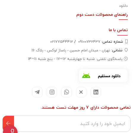
دانلود
راهنمای محصولات دست دوم
تماس با
ما
شماره تماس‌:
09100732437
/
02177544412
نشانی:
تهران - میدان امام حسین - پاساژ لوکس - پلاک 16
پاسخگوی تلفنی: شنبه تا چهارشنبه 12~17 - پنج شنبه 11~14
تمامی محصولات دارای 7 روز مهلت تست هستند.