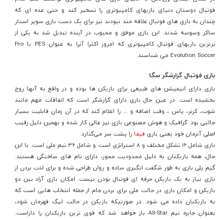
فوتبال دوستان دنیای بازیهای کامپیوتری را تسخیر کند و حتی عده ای که
چندان به بازی های فوتبال علاقه مند نبودند نیز برای یک دست بازی سوپر استار
ساکر وسوسه شدند. این بازی موفق و محبوب در آینده تبدیل شد به یکی از
برترین بازیهای فوتبال کامپیوتری که امروز اکثرا آنرا به عنوان PES یا Pro
Evolution Soccer می شناسند.
بازی فوتبال گزارشگر سگا
بازی دارای انیمیشن های طبیعی برای بازیکن ها بوده و در واقع به آنها روح
بخشیده است. در عین حال بازی دارای گزارشگر است که اتفاقات مهم مانند
شوت، کرنر، پاس ، وقت اضافه و ... را اعلام کند که در آن زمان قابلیت بسیار
جالبی بود. گرافیک و هوش مصنوعی بازی نیز عالی کار شده و بهمین دلیل رقیب
اصلی آنزمان خود یعنی بازی
فیفا
را پشت سر می‌گذارد.
بازی شامل 16 تشکل مختلف و 8 استراتژی است و شامل 36 تیم ملی است. با این
حال، همه بازیکنان به دلیل محدودیت مجوز، دارای نام های ساختگی هستند.
گیم پلی بازی به طور شگفت انگیزی ساده و روان طراحی شده و برای لذت بردن از
بازی نیاز به یک بازیکن حرفه ای فوتبال بودن نیست. امکان بازی آزاد بین دو
بازیکن و امکان بازی در حالت ملی برای بردن جام از جمله انتخاب هایی است که
به بازیکنان داده می شود. در صورتیکه بازیکن در حالت لیگ قهرمان شود،
بعنوان جایزه تیم All-Star باز خواهد شد که قوی ترین بازیکنان را داراست.