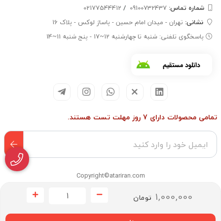
شماره تماس‌:
09100732437
/
02177544412
نشانی:
تهران - میدان امام حسین - پاساژ لوکس - پلاک 16
پاسخگوی تلفنی: شنبه تا چهارشنبه 12~17 - پنج شنبه 11~14
تمامی محصولات دارای 7 روز مهلت تست هستند.
Copyright©atariran.com
1,000,000
تومان