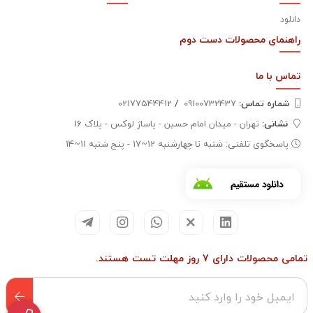
دانلود
راهنمای محصولات دست دوم
تماس با
ما
شماره تماس‌:
09100732437
/
02177544412
نشانی:
تهران - میدان امام حسین - پاساژ لوکس - پلاک 16
پاسخگوی تلفنی: شنبه تا چهارشنبه 12~17 - پنج شنبه 11~14
تمامی محصولات دارای 7 روز مهلت تست هستند.