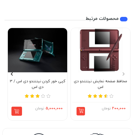
محصولات مرتبط
محافظ صفحه نمایش نینتندو دی
کپی خور کردن نینتندو دی اس / 3
اس
دی اس
200,000
تومان
5,000,000
تومان