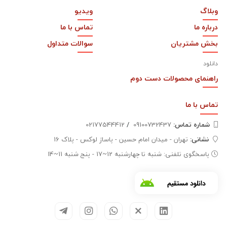
وبلاگ
ویدیو
درباره ما
تماس با ما
بخش مشتریان
سوالات متداول
دانلود
راهنمای محصولات دست دوم
تماس با
ما
شماره تماس‌:
09100732437
/
02177544412
نشانی:
تهران - میدان امام حسین - پاساژ لوکس - پلاک 16
پاسخگوی تلفنی: شنبه تا چهارشنبه 12~17 - پنج شنبه 11~14