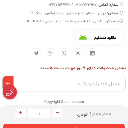
شماره تماس‌:
09100732437
/
02177544412
نشانی:
تهران - میدان امام حسین - پاساژ لوکس - پلاک 16
پاسخگوی تلفنی: شنبه تا چهارشنبه 12~17 - پنج شنبه 11~14
تمامی محصولات دارای 7 روز مهلت تست هستند.
Copyright©atariran.com
1,000,000
تومان