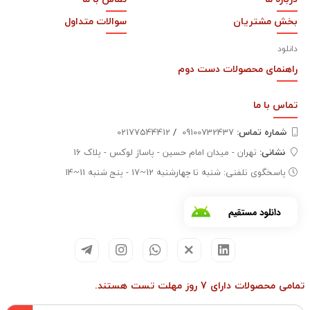
بخش مشتریان
سوالات متداول
دانلود
راهنمای محصولات دست دوم
تماس با
ما
شماره تماس‌:
09100732437
/
02177544412
نشانی:
تهران - میدان امام حسین - پاساژ لوکس - پلاک 16
پاسخگوی تلفنی: شنبه تا چهارشنبه 12~17 - پنج شنبه 11~14
تمامی محصولات دارای 7 روز مهلت تست هستند.