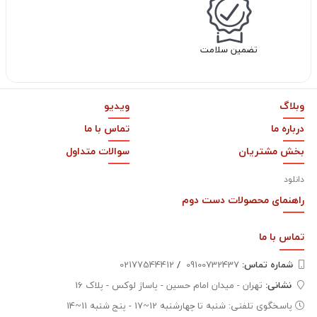
تضمین سلامت
وبلاگ
ویدیو
درباره ما
تماس با ما
بخش مشتریان
سوالات متداول
دانلود
راهنمای محصولات دست دوم
تماس با
ما
شماره تماس‌:
09100732437
/
02177544412
نشانی:
تهران - میدان امام حسین - پاساژ لوکس - پلاک 16
پاسخگوی تلفنی: شنبه تا چهارشنبه 12~17 - پنج شنبه 11~14