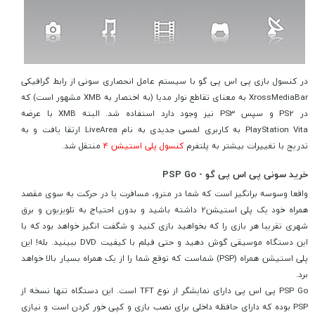
در کنسول بازی پی اس پی گو با سیستم عامل انحصاری سونی از رابط گرافیکی
XrossMediaBar به معنای تقاطع نوار مدیا (به اختصار به XMB مشهور است) که
در PS2 و سپس PS3 نیز وجود دارد استفاده شد. البته XMB با عرضه
PlayStation Vita به کاربری لمسی جدیدی به نام LiveArea ارتقا یافت و به
تدریج با تغییرات بیشتر به پلتفرم
کنسول پلی استیشن 4
منتقل شد.
خرید سونی پی اس پی گو - PSP Go
واقعا وسوسه برانگیز است که شما در مترو، مسافرت یا در حرکت به سوی مقصد
همراه خود یک پلی استیشن2 داشته باشید و بدون احتیاج به تلویزیون و برق
شهری تقریبا هر بازی را که بخواهید بازی کنید و شگفت انگیز خواهد بود که با
این دستگاه موسیقی گوش دهید و حتی فیلم با کیفیت DVD ببینید. بله! این
پلی استیشن همراه (PSP) شماست که توقع شما را از یک همراه بسیار بالا خواهد
برد.
PSP Go پی اس پی دارای نمایشگر از نوع TFT است. این دستگاه تنها نسخه از
PSP بوده که دارای حافظه داخلی برای نصب بازی و کپی خور کردن است و نیازی