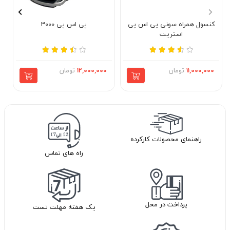
کنسول همراه سونی پی اس پی
پی اس پی 3000
ک
استریت
11,000,000
تومان
12,000,000
تومان
راهنمای محصولات کارکرده
راه های تماس
پرداخت در محل
یک هفته مهلت تست