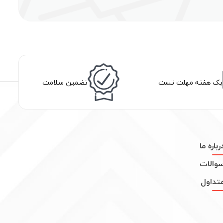
یک هفته مهلت تست
تضمین سلامت
رباره ما
والات
تداول