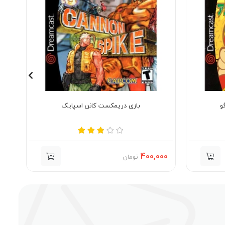
و
بازی دریمکست کانن اسپایک
000
400,000
تومان