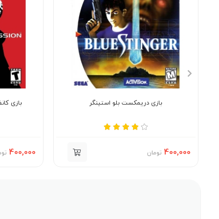
بازی دریمکست بلو استینگر
بازی کان
400,000
400,000
تومان
توم