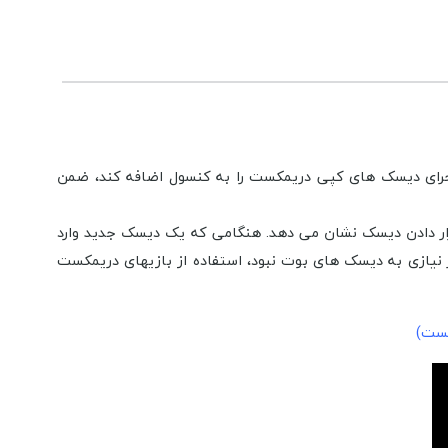
بوت است که ابتدا توسط گروه warez Utopia در ژوئن 2000 منتشر شد تا امکان اجرای دیسک های کپی دریمکست را به کنسول اضافه کند، ضمن
در کنار یک پیام برای قرار دادن دیسک نشان می دهد. هنگامی که یک دیسک جدید وارد
 دیگر نیازی به دیسک های بوت نبود، استفاده از بازیهای دریمکست
کست)