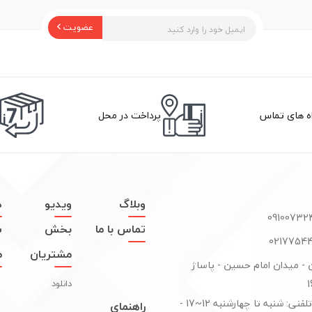
عضویت
اه های تماس
پرداخت در محل
وبلاگ
ویدیو
د
تماس با ما
بخش
س
مشتریان
م
ن - میدان امام حسین - پاساژ
دانلود
پاسخگوی تلفنی: شنبه تا چهارشنبه 12~17 -
راهنمای