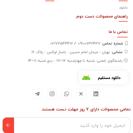
دانلود
راهنمای محصولات دست دوم
تماس با
ما
شماره تماس‌:
09100732437
/
02177544412
نشانی:
تهران - میدان امام حسین - پاساژ لوکس - پلاک 16
پاسخگوی تلفنی: شنبه تا چهارشنبه 12~17 - پنج شنبه 11~14
تمامی محصولات دارای 7 روز مهلت تست هستند.