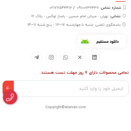
شماره تماس‌:
09100732437
/
02177544412
نشانی:
تهران - میدان امام حسین - پاساژ لوکس - پلاک 16
پاسخگوی تلفنی: شنبه تا چهارشنبه 12~17 - پنج شنبه 11~14
تمامی محصولات دارای 7 روز مهلت تست هستند.
Copyright©atariran.com